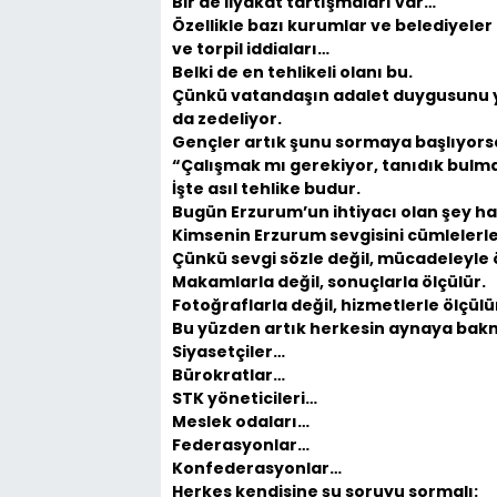
Bir de liyakat tartışmaları var…
Özellikle bazı kurumlar ve belediyeler 
ve torpil iddiaları…
Belki de en tehlikeli olanı bu.
Çünkü vatandaşın adalet duygusunu y
da zedeliyor.
Gençler artık şunu sormaya başlıyors
“Çalışmak mı gerekiyor, tanıdık bulm
İşte asıl tehlike budur.
Bugün Erzurum’un ihtiyacı olan şey ha
Kimsenin Erzurum sevgisini cümlelerl
Çünkü sevgi sözle değil, mücadeleyle 
Makamlarla değil, sonuçlarla ölçülür.
Fotoğraflarla değil, hizmetlerle ölçülü
Bu yüzden artık herkesin aynaya bakm
Siyasetçiler…
Bürokratlar…
STK yöneticileri…
Meslek odaları…
Federasyonlar…
Konfederasyonlar…
Herkes kendisine şu soruyu sormalı: