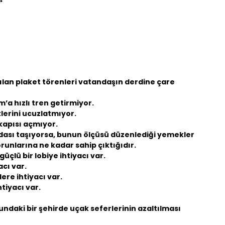
apılan plaket törenleri vatandaşın derdine çare
’a hızlı tren getirmiyor.
tlerini ucuzlatmıyor.
 kapısı açmıyor.
ası taşıyorsa, bunun ölçüsü düzenlediği yemekler
orunlarına ne kadar sahip çıktığıdır.
çlü bir lobiye ihtiyacı var.
acı var.
ere ihtiyacı var.
tiyacı var.
daki bir şehirde uçak seferlerinin azaltılması