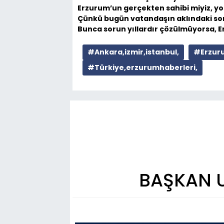
Erzurum’un gerçekten sahibi miyiz, y
Çünkü bugün vatandaşın aklındaki sor
Bunca sorun yıllardır çözülmüyorsa, E
#Ankara,izmir,istanbul,
#Erzuru
#Türkiye,erzurumhaberleri,
BAŞKAN 