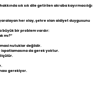
hakkında sık sık dile getirilen akraba kayırmacılığı
aralayan her olay, şehre olan aidiyet duygusunu
a büyük bir problem vardır:
ak mı?”
masi nutuklar değildir.
e ispatlamasına da gerek yoktur.
ölçülür.
r.
ası gerekiyor.