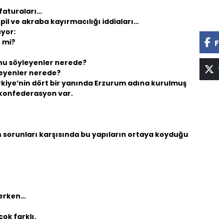
faturaları…
il ve akraba kayırmacılığı iddiaları…
uyor:
z mi?
F
unu söyleyenler nerede?
leyenler nerede?
ürkiye’nin dört bir yanında Erzurum adına kurulmuş
 konfederasyon var.
 sorunları karşısında bu yapıların ortaya koyduğu
derken…
ok farklı.