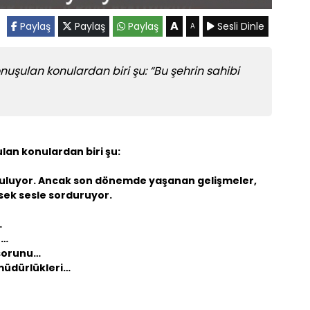
A
Paylaş
Paylaş
Paylaş
Sesli Dinle
A
uşulan konulardan biri şu: “Bu şehrin sahibi
an konulardan biri şu:
 soruluyor. Ancak son dönemde yaşanan gelişmeler,
ek sesle sorduruyor.
…
n…
sorunu…
 müdürlükleri…