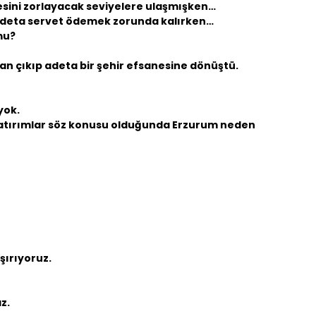
çesini zorlayacak seviyelere ulaşmışken…
 adeta servet ödemek zorunda kalırken…
mu?
tan çıkıp adeta bir şehir efsanesine dönüştü.
yok.
yatırımlar söz konusu olduğunda Erzurum neden
şırıyoruz.
z.