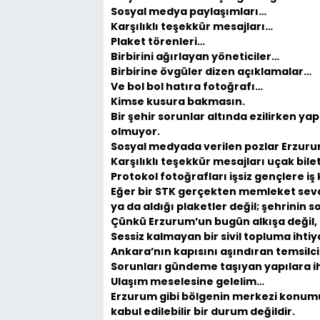
Sosyal medya paylaşımları…
Karşılıklı teşekkür mesajları…
Plaket törenleri…
Birbirini ağırlayan yöneticiler…
Birbirine övgüler dizen açıklamalar…
Ve bol bol hatıra fotoğrafı…
Kimse kusura bakmasın.
Bir şehir sorunlar altında ezilirken y
olmuyor.
Sosyal medyada verilen pozlar Erzurum
Karşılıklı teşekkür mesajları uçak bile
Protokol fotoğrafları işsiz gençlere iş
Eğer bir STK gerçekten memleket sevd
ya da aldığı plaketler değil; şehrinin s
Çünkü Erzurum’un bugün alkışa değil, gü
Sessiz kalmayan bir sivil topluma ihtiy
Ankara’nın kapısını aşındıran temsilcil
Sorunları gündeme taşıyan yapılara ih
Ulaşım meselesine gelelim…
Erzurum gibi bölgenin merkezi konumun
kabul edilebilir bir durum değildir.