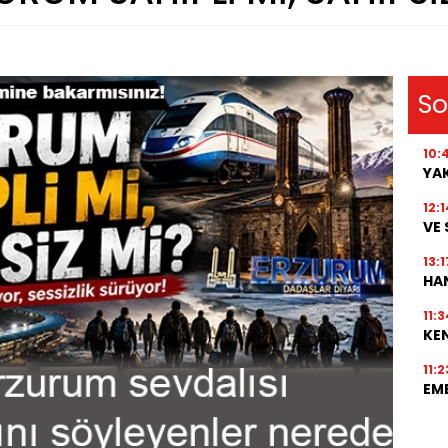
So
10:
YAK
12:1
VE 
13:1
HAN
11:3
KE
11:2
EME