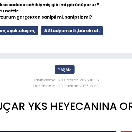
oksa sadece sahibiymiş gibi mi görünüyoruz?
u nettir:
rzurum gerçekten sahipli mi, sahipsiz mi?
m,uçak,ulaşım,
#Stadyum,stk,bürokrat,
YAŞAM
Yayınlanma : 20 Haziran 2026 16:36
Düzenleme : 20 Haziran 2026 16:38
UÇAR YKS HEYECANINA O