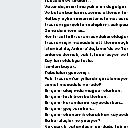
Yükselen ev kiraları…
Vatandaşın sırtına yük olan doğalgaz 
Ve bütün bunların üzerine eklenen torp
Hal böyleyken insan ister istemez sor
Erzurum gerçekten sahipli mi, sahipsi
Daha da önemlisi…
Her fırsatta Erzurum sevdalısı olduğ
Erzurum için mücadele ettiklerini söy
İstanbul’da, Ankara’da, İzmir’de ve T
onlarca dernek, vakıf, federasyon ve
Sayıları oldukça fazla.
İsimleri büyük.
Tabelaları gösterişli.
Peki Erzurum’un yıllardır çözülemeyen
somut mücadele nerede?
Bir şehir ulaşımda mağdur olurken…
Bir şehir hızlı tren beklerken…
Bir şehir kurumlarını kaybederken…
Bir şehir göç verirken…
Bir şehir ekonomik olarak kan kaybe
Bu kuruluşlar ne yapıyor?
Ne yazık ki vatandaşın gördüğü tablo ç