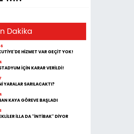
n Dakika
46
UTİYE'DE HİZMET VAR GEÇİT YOK!
4
STADYUM İÇİN KARAR VERİLDİ!
7
İ YARALAR SARILACAKTI?
4
NAN KAYA GÖREVE BAŞLADI
3
KLİLER İLLA DA "İNTİBAK" DİYOR