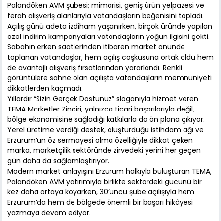
Palandöken AVM şubesi; mimarisi, geniş ürün yelpazesi ve
ferah alışveriş alanlarıyla vatandaşların beğenisini topladı.
Açılış günü adeta izdiham yaşanırken, birçok üründe yapılan
özel indirim kampanyaları vatandaşların yoğun ilgisini çekti.
Sabahın erken saatlerinden itibaren market önünde
toplanan vatandaşlar, hem açılış coşkusuna ortak oldu hem
de avantajlı alışveriş fırsatlarından yararlandı. Renkli
görüntülere sahne olan açılışta vatandaşların memnuniyeti
dikkatlerden kaçmadı.
Yıllardır “Sizin Gerçek Dostunuz” sloganıyla hizmet veren
TEMA Marketler Zinciri, yalnızca ticari başarılarıyla değil,
bölge ekonomisine sağladığı katkılarla da ön plana çıkıyor.
Yerel üretime verdiği destek, oluşturduğu istihdam ağı ve
Erzurum’un öz sermayesi olma özelliğiyle dikkat çeken
marka, marketçilik sektöründe zirvedeki yerini her geçen
gün daha da sağlamlaştırıyor.
Modern market anlayışını Erzurum halkıyla buluşturan TEMA,
Palandöken AVM yatırımıyla birlikte sektördeki gücünü bir
kez daha ortaya koyarken, 30’uncu şube açılışıyla hem
Erzurum’da hem de bölgede önemli bir başarı hikâyesi
yazmaya devam ediyor.