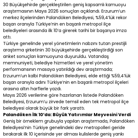
30 Büyükşehirde gerçekleştirilen geniş kapsamlı kamuoyu
araştırmasının Mayıs 2026 sonuçları açıklandı. Erzurum’un
merkez ilçelerinden Palandöken Belediyesi, %59,4’lük rekor
başarı oranıyla Türkiye’nin en başarılı metropol ilçe
belediyeleri arasında ilk 10’a girerek tarihi bir başarıya imza
attı.
Türkiye genelinde yerel yönetimlerin nabzını tutan prestijli
araştırma şirketinin 30 büyükşehirde gerçekleştirdiği son
anket sonuçları kamuoyuna duyuruldu. Vatandaş
memnuniyeti, belediye hizmetleri ve yerel yönetim
performansının masaya yatırıldığı dev araştırmada;
Erzurum’un kalbi Palandöken Belediyesi, elde ettiği %59,4’lük
başarı oranıyla adını Türkiye’nin en başarılı metropol ilçeleri
arasına altın harflerle yazdı.
Mayıs 2026 verilerine göre hazırlanan listede Palandöken
Belediyesi, Erzurum’u zirvede temsil eden tek metropol ilçe
belediyesi olarak büyük bir fark yarattı.
Palandöken İlk 10’da: Büyük Yatırımlar Meyvesini Verdi
Geniş bir örneklem grubuyla yapılan araştırmada, Palandöken
Belediyesi’nin Türkiye genelindeki dev metropolleri geride
bırakarak ilk 10 içerisinde yer alması kulislerde geniş yankı