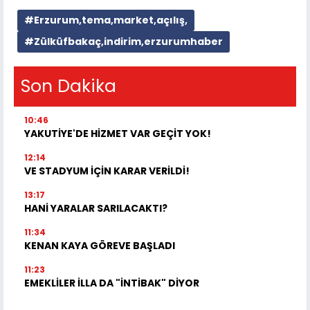
#Erzurum,tema,market,açılış,
#Zülküfbakaç,indirim,erzurumhaber
Son Dakika
10:46
YAKUTİYE'DE HİZMET VAR GEÇİT YOK!
12:14
VE STADYUM İÇİN KARAR VERİLDİ!
13:17
HANİ YARALAR SARILACAKTI?
11:34
KENAN KAYA GÖREVE BAŞLADI
11:23
EMEKLİLER İLLA DA "İNTİBAK" DİYOR