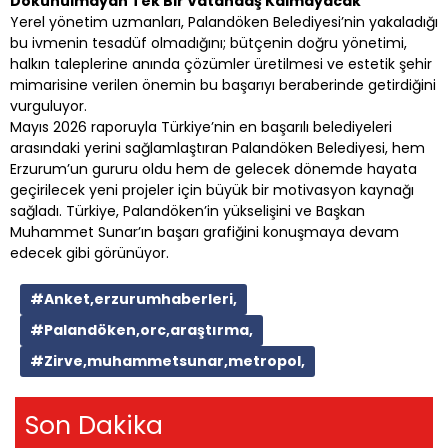
Dokunulmayan Tek Bir Vatandaş Kalmayacak"
Yerel yönetim uzmanları, Palandöken Belediyesi’nin yakaladığı
bu ivmenin tesadüf olmadığını; bütçenin doğru yönetimi,
halkın taleplerine anında çözümler üretilmesi ve estetik şehir
mimarisine verilen önemin bu başarıyı beraberinde getirdiğini
vurguluyor.
Mayıs 2026 raporuyla Türkiye’nin en başarılı belediyeleri
arasındaki yerini sağlamlaştıran Palandöken Belediyesi, hem
Erzurum’un gururu oldu hem de gelecek dönemde hayata
geçirilecek yeni projeler için büyük bir motivasyon kaynağı
sağladı. Türkiye, Palandöken’in yükselişini ve Başkan
Muhammet Sunar’ın başarı grafiğini konuşmaya devam
edecek gibi görünüyor.
#Anket,erzurumhaberleri,
#Palandöken,orc,araştırma,
#Zirve,muhammetsunar,metropol,
Son Dakika