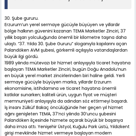
30. Şube gururu.
Erzurum’un yerel sermaye gücüyle büyüyen ve yıllardır
bölge halkının güvenini kazanan TEMA Marketler Zinciri, 37
yıllık başarı yolculuğunda önemli bir kilometre taşına daha
ulaştı. “37. Yılda 30. Şube Gururu” sloganıyla kapılarını açan
Palandöken AVM şubesi, görkemli açılışıyla vatandaşlardan
büyük ilgi gördü.
1989 yılında mütevazı bir hizmet anlayışıyla ticaret hayatına
başlayan TEMA Marketler Zinciri, bugün Doğu Anadolu’nun
en büyük yerel market zincirlerinden biri haline geldi. Yerli
sermaye gücüyle büyüyen marka, yıllardır Erzurum
ekonomisine, istihdamına ve ticaret hayatına önemli
katkılar sunarken; kaliteli ürün, uygun fiyat ve müşteri
memnuniyeti anlayışıyla da adından söz ettirmeyi başardı.
İş insanı Zülküf Bakaç öncülüğünde her geçen yıl hizmet
ağını genişleten TEMA, 37’nci yılında 30’uncu şubesini
Palandöken ilçesinde hizmete açarak büyük bir başarıya
daha imza attı. Yenişehir Üstyol, Kuğulu Park üstü, Yıldızkent
girişi mevkiinde hizmet vermeye başlayan modern