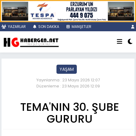
YAZARLAR
SON DAKİKA
MANŞETLER
YAŞAM
Yayınlanma : 23 Mayıs 2026 12:07
Düzenleme : 23 Mayıs 2026 12:09
TEMA'NIN 30. ŞUBE
GURURU