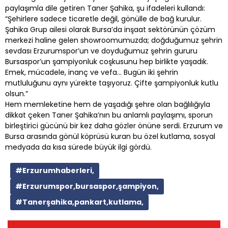
paylaşımla dile getiren Taner Şahika, şu ifadeleri kullandı:
“Şehirlere sadece ticaretle değil, gönülle de bağ kurulur.
Şahika Grup ailesi olarak Bursa’da inşaat sektörünün çözüm
merkezi haline gelen showroomumuzda; doğduğumuz şehrin
sevdası Erzurumspor’un ve doyduğumuz şehrin gururu
Bursaspor’un şampiyonluk coşkusunu hep birlikte yaşadık.
Emek, mücadele, inanç ve vefa… Bugün iki şehrin
mutluluğunu aynı yürekte taşıyoruz. Çifte şampiyonluk kutlu
olsun.”
Hem memleketine hem de yaşadığı şehre olan bağlılığıyla
dikkat çeken Taner Şahika’nın bu anlamlı paylaşımı, sporun
birleştirici gücünü bir kez daha gözler önüne serdi. Erzurum ve
Bursa arasında gönül köprüsü kuran bu özel kutlama, sosyal
medyada da kısa sürede büyük ilgi gördü.
#Erzurumhaberleri,
#Erzurumspor,bursaspor,şampiyon,
#Tanerşahika,pankart,kutlama,