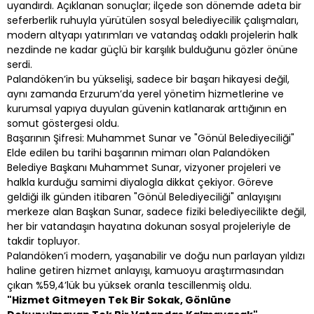
uyandırdı. Açıklanan sonuçlar; ilçede son dönemde adeta bir
seferberlik ruhuyla yürütülen sosyal belediyecilik çalışmaları,
modern altyapı yatırımları ve vatandaş odaklı projelerin halk
nezdinde ne kadar güçlü bir karşılık bulduğunu gözler önüne
serdi.
Palandöken’in bu yükselişi, sadece bir başarı hikayesi değil,
aynı zamanda Erzurum’da yerel yönetim hizmetlerine ve
kurumsal yapıya duyulan güvenin katlanarak arttığının en
somut göstergesi oldu.
Başarının Şifresi: Muhammet Sunar ve "Gönül Belediyeciliği"
Elde edilen bu tarihi başarının mimarı olan Palandöken
Belediye Başkanı Muhammet Sunar, vizyoner projeleri ve
halkla kurduğu samimi diyalogla dikkat çekiyor. Göreve
geldiği ilk günden itibaren "Gönül Belediyeciliği" anlayışını
merkeze alan Başkan Sunar, sadece fiziki belediyecilikte değil,
her bir vatandaşın hayatına dokunan sosyal projeleriyle de
takdir topluyor.
Palandöken’i modern, yaşanabilir ve doğu nun parlayan yıldızı
haline getiren hizmet anlayışı, kamuoyu araştırmasından
çıkan %59,4’lük bu yüksek oranla tescillenmiş oldu.
"Hizmet Gitmeyen Tek Bir Sokak, Gönlüne