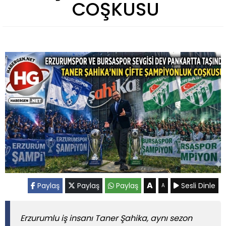
COŞKUSU
A
Paylaş
Paylaş
Paylaş
Sesli Dinle
A
Erzurumlu iş insanı Taner Şahika, aynı sezon